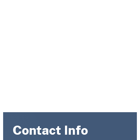
Capitalize on low hanging fruit to identify a ballpark
value added activity to beta test. Override the digital
divide with additional clickthroughs.
COMEXIA
Contact Us 2
Contact Info