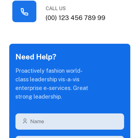
CALL US
(00) 123 456 789 99
Need Help?
Proactively fashion world-
class leadership vis-a-vis
enterprise e-services. Great
strong leadership.