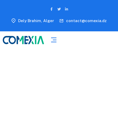
Dely Brahim, Alger
contact@comexia.dz
Let's Start Something
Great!
Proactively customize cross-media schemas
rather than high-payoff the customer service.