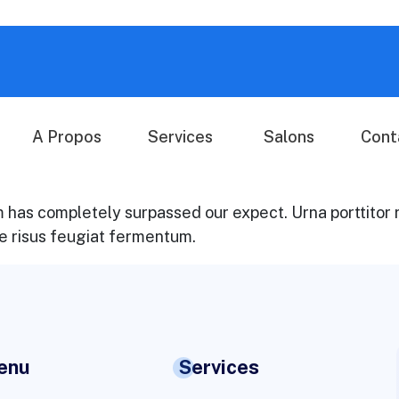
A Propos
Services
Salons
Cont
bcom has completely surpassed our expect. Urna porttito
que risus feugiat fermentum.
enu
Services