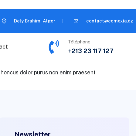
Dely Brahim, Alger
contact@comexia.dz
Téléphone
act
+213 23 117 127
r rhoncus dolor purus non enim praesent
Newsletter