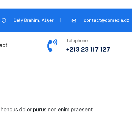
Dely Brahim, Alger
contact@comexia.dz
Téléphone
act
+213 23 117 127
r rhoncus dolor purus non enim praesent