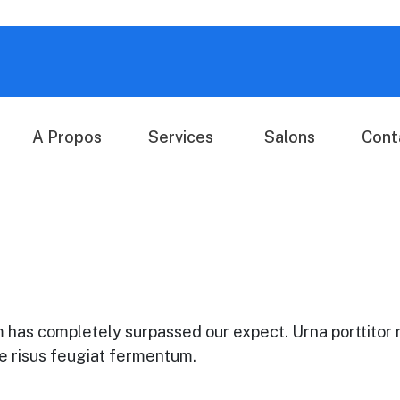
A Propos
Services
Salons
Cont
bcom has completely surpassed our expect. Urna porttito
que risus feugiat fermentum.